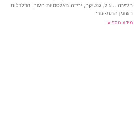
גזירה… גיל, גנטיקה, ירידה באלסטיות העור, הדלדלות
שומן התת-עורי
ידע נוסף »